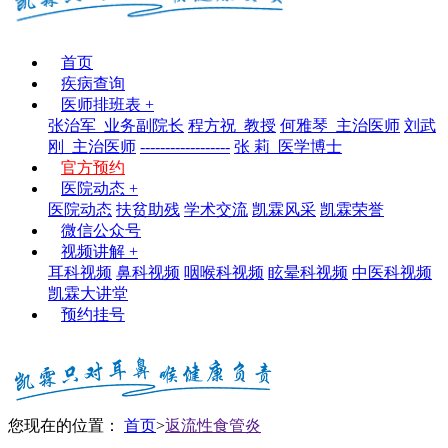
首页
疾病查询
医师排班表
+
张治军_业务副院长
程方祝_教授
何雅琴_主治医师
刘武
刚_主治医师
------------------
张 莉_医学博士
官方预约
医院动态
+
医院动态
扶贫助残
学术交流
凯霖风采
凯霖荣誉
微信公众号
视频讲解
+
耳科视频
鼻科视频
咽喉科视频
眩晕科视频
中医科视频
凯霖大讲堂
预约挂号
您现在的位置：
首页
>
返流性食管炎