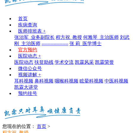
首页
疾病查询
医师排班表
+
张治军_业务副院长
程方祝_教授
何雅琴_主治医师
刘武
刚_主治医师
------------------
张 莉_医学博士
官方预约
医院动态
+
医院动态
扶贫助残
学术交流
凯霖风采
凯霖荣誉
微信公众号
视频讲解
+
耳科视频
鼻科视频
咽喉科视频
眩晕科视频
中医科视频
凯霖大讲堂
预约挂号
您现在的位置：
首页
>
程方祝_教授