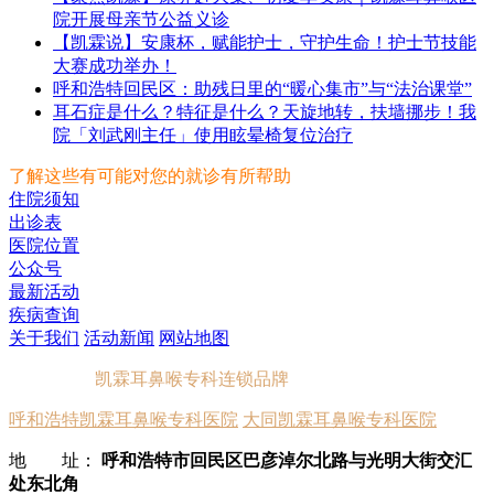
院开展母亲节公益义诊
【凯霖说】安康杯，赋能护士，守护生命！护士节技能
大赛成功举办！
呼和浩特回民区：助残日里的“暖心集市”与“法治课堂”
耳石症是什么？特征是什么？天旋地转，扶墙挪步！我
院「刘武刚主任」使用眩晕椅复位治疗
了解这些有可能对您的就诊有所帮助
住院须知
出诊表
医院位置
公众号
最新活动
疾病查询
关于我们
活动新闻
网站地图
凯霖耳鼻喉专科连锁品牌
呼和浩特凯霖耳鼻喉专科医院
大同凯霖耳鼻喉专科医院
地 址：
呼和浩特市回民区巴彦淖尔北路与光明大街交汇
处东北角