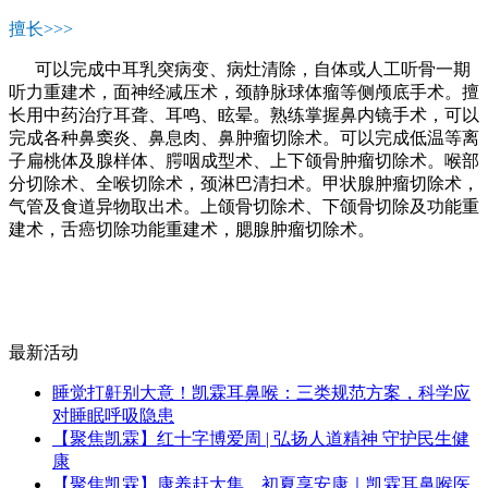
擅长>>>
可以完成中耳乳突病变、病灶清除，自体或人工听骨一期
听力重建术，面神经减压术，颈静脉球体瘤等侧颅底手术。擅
长用中药治疗耳聋、耳鸣、眩晕。熟练掌握鼻内镜手术，可以
完成各种鼻窦炎、鼻息肉、鼻肿瘤切除术。可以完成低温等离
子扁桃体及腺样体、腭咽成型术、上下颌骨肿瘤切除术。喉部
分切除术、全喉切除术，颈淋巴清扫术。甲状腺肿瘤切除术，
气管及食道异物取出术。上颌骨切除术、下颌骨切除及功能重
建术，舌癌切除功能重建术，腮腺肿瘤切除术。
最新活动
睡觉打鼾别大意！凯霖耳鼻喉：三类规范方案，科学应
对睡眠呼吸隐患
【聚焦凯霖】红十字博爱周 | 弘扬人道精神 守护民生健
康
【聚焦凯霖】康养赶大集、初夏享安康｜凯霖耳鼻喉医