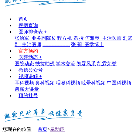
首页
疾病查询
医师排班表
+
张治军_业务副院长
程方祝_教授
何雅琴_主治医师
刘武
刚_主治医师
------------------
张 莉_医学博士
官方预约
医院动态
+
医院动态
扶贫助残
学术交流
凯霖风采
凯霖荣誉
微信公众号
视频讲解
+
耳科视频
鼻科视频
咽喉科视频
眩晕科视频
中医科视频
凯霖大讲堂
预约挂号
您现在的位置：
首页
>
晕动症