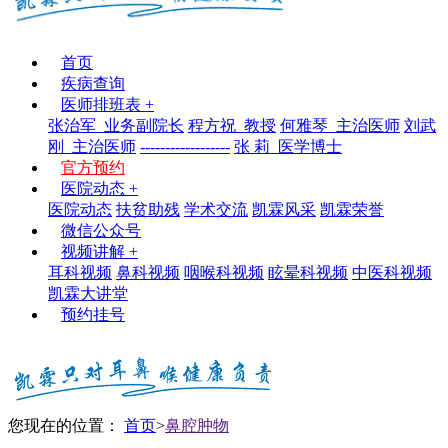
首页
疾病查询
医师排班表
+
张治军_业务副院长
程方祝_教授
何雅琴_主治医师
刘武
刚_主治医师
------------------
张 莉_医学博士
官方预约
医院动态
+
医院动态
扶贫助残
学术交流
凯霖风采
凯霖荣誉
微信公众号
视频讲解
+
耳科视频
鼻科视频
咽喉科视频
眩晕科视频
中医科视频
凯霖大讲堂
预约挂号
您现在的位置：
首页
>
鼻腔肿物