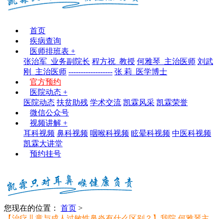
首页
疾病查询
医师排班表
+
张治军_业务副院长
程方祝_教授
何雅琴_主治医师
刘武
刚_主治医师
------------------
张 莉_医学博士
官方预约
医院动态
+
医院动态
扶贫助残
学术交流
凯霖风采
凯霖荣誉
微信公众号
视频讲解
+
耳科视频
鼻科视频
咽喉科视频
眩晕科视频
中医科视频
凯霖大讲堂
预约挂号
您现在的位置：
首页
>
【治疗儿童与成人过敏性鼻炎有什么区别？】我院 何雅琴主