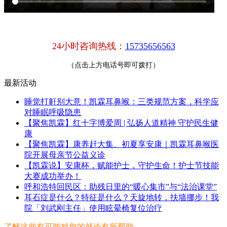
24小时咨询热线：
15735656563
（点击上方电话号即可拨打）
最新活动
睡觉打鼾别大意！凯霖耳鼻喉：三类规范方案，科学应
对睡眠呼吸隐患
【聚焦凯霖】红十字博爱周 | 弘扬人道精神 守护民生健
康
【聚焦凯霖】康养赶大集、初夏享安康｜凯霖耳鼻喉医
院开展母亲节公益义诊
【凯霖说】安康杯，赋能护士，守护生命！护士节技能
大赛成功举办！
呼和浩特回民区：助残日里的“暖心集市”与“法治课堂”
耳石症是什么？特征是什么？天旋地转，扶墙挪步！我
院「刘武刚主任」使用眩晕椅复位治疗
了解这些有可能对您的就诊有所帮助